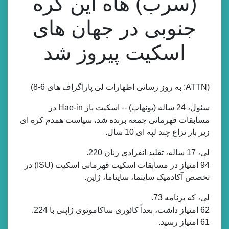
(سرب) هاه این کره
جنوبی در جهان های
اسکیت پیروز شد
(ATTN: به روز رسانی اظهارات لی پاراگراف های 6-8)
سئول، 24 ساله (یونهاپ) -- اسکیت باز Hae-in در
مسابقات قهرمانی جمعه برنده شد، سیاست همدم کره ای
زیر بار نزاع چند لپه ای 10 سال.
لی، 17 ساله، تقلید انفرادی زنان 220.
94 امتیاز در مسابقات اسکیت قهرمانی اسکیت (ISU) در
تخصص آکادمیک سایتما، سایتاما، ژاپن.
لی، که برنامه 73.
62 امتیاز داشت، بعداً کائوری ساکاموتوی ژاپنی با 224.
61 امتیاز رسید.