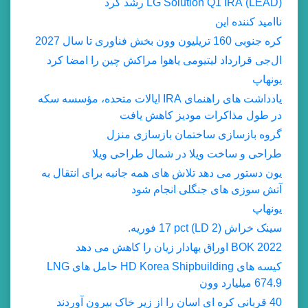
(LEAD) LG Solution Q1 IRA رشد کرد
ناامید کننده این
کره جنوبی 160 تریلیون وون بخش فناوری تا سال 2027
ال‌جی قرارداد لیتیومی یاهوا مراکش چین را امضا کرد
یونهاپ
یادداشت های راهنمای IRA ایالات متحده، مؤسسه سکه
در طول مذاکرات مودیز کاهش یافت
گروه بازسازی ساختمان بازسازی منزل
طراحی و ساخت ویلا در شمال طراحی ویلا
یون دستور می دهد تلاش های همه جانبه برای انتقال به
آتش سوزی های جنگلی انجام شود
یونهاپ
سینک خراش (LD 2) 17 pct فوریه.
2022 BOK اوراق بهادار زیان را کاهش می دهد
کیسه های HD Korea Shipbuilding حامل های LNG
674.9 میلیارد وون
40 قربانی کره ای اسان را از زیر خاک بیرون آوردند