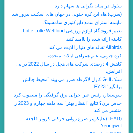
سئول در میان نگرانی ها سهام دارد
(سرب) هاه این کره جنوبی در جهان های اسکیت پیروز شد
قابلمه استراق سمع دایرکتوری سامسونگ
تغییر فروشگاه لوازم ورزشی Lotte Lotte Wellfood
کابینه ارائه شده را ناامید کنید
Allbirds تفاله های دنیا را اذیت می کند
کره جنوبی، علم همراهی ایالات متحده،
کاهش 4 درصدی شرکت های هچل در سال 2022 در پی
افزایش،
سبک G-III کارل لاگرفلد ضرر می بیند "محیط چالش
برانگیز" FY23
سوسندار، رئیس غیر اجرایی برق گرفتگی را منصوب کرد
حدس بزن؟ نتایج "انتظار بهتر" سه ماهه چهارم و 2023 را
منتشر می کند
(LEAD) هلیکوپتر صرع روانی حرکتی کرونر فاجعه
Yeongwol