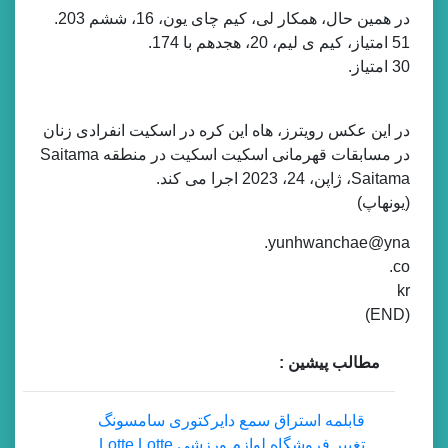
در همین حال، همکار لی، کیم چای یون، 16، ششم 203.
51 امتیاز، کیم ی لیم، 20، هجدهم با 174.
30 امتیاز.
در این عکس رویترز، هاه این کره در اسکیت انفرادی زنان
در مسابقات قهرمانی اسکیت اسکیت در منطقه Saitama
Saitama، ژاپن، 24، 2023 اجرا می کند.
(یونهاپ)
yunhwanchae@yna.
co.
kr
(END)
مطالب پیشین :
قابلمه استراق سمع دایرکتوری سامسونگ
تغییر فروشگاه لوازم ورزشی Lotte Lotte