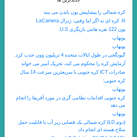
کره شمالی را پیشاپیش یون بایدن می بیند
N. کره ای نه اگر اما وقتی: ژنرال LaCamera
یون 122 نفره هامی بازیگری U.S.
یونهاپ
یونهاپ
گیونگجی در طول ایالات متحده 4 تریلیون وون جذب کرد.
آزمایش کره را محکوم می کند، تحریک آمیز می خواند
صادرات ICT کره جنوبی با سریعترین سرعت 14 سال
کره جنوبی:
یونهاپ
کره جنوبی اقدامات نظامی گری در مورد آفریقا را انجام
می دهد
یونهاپ
(دوم LD) کره شمالی یک قصابی زیر آب با قابلیت حمل
سلاح هسته ای انجام داد.