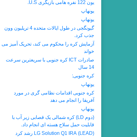
یون 122 نفره هامی بازیگری U.S.
یونهاپ
یونهاپ
گیونگجی در طول ایالات متحده 4 تریلیون وون
جذب کرد.
آزمایش کره را محکوم می کند، تحریک آمیز می
خواند
صادرات ICT کره جنوبی با سریعترین سرعت
14 سال
کره جنوبی:
یونهاپ
کره جنوبی اقدامات نظامی گری در مورد
آفریقا را انجام می دهد
یونهاپ
(دوم LD) کره شمالی یک قصابی زیر آب با
قابلیت حمل سلاح هسته ای انجام داد.
(LEAD) LG Solution Q1 IRA رشد کرد