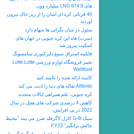
های LNG 674.9 میلیارد وون
40 قربانی کره ای اسان را از زیر خاک بیرون
آوردند
سئول در میان نگرانی ها سهام دارد
(سرب) هاه این کره جنوبی در جهان های
اسکیت پیروز شد
قابلمه استراق سمع دایرکتوری سامسونگ
تغییر فروشگاه لوازم ورزشی Lotte Lotte
Wellfood
کابینه ارائه شده را ناامید کنید
Allbirds تفاله های دنیا را اذیت می کند
کره جنوبی، علم همراهی ایالات متحده،
کاهش 4 درصدی شرکت های هچل در سال
2022 در پی افزایش،
سبک G-III کارل لاگرفلد ضرر می بیند "محیط
چالش برانگیز" FY23
سوسندار، رئیس غیر اجرایی برق گرفتگی را