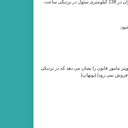
طبق گفته ستاد مرکزی Gangwon، هواپیمای حامل مسافران در 138 کیلومتری سئول در نزدیکی ساعت
ود.
Gangwon 15، 202، لاشه یک هلیکوپتر مامور قانون را نشان می دهد که در نزدیکی