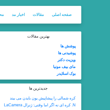
صفحه اصلی
مقالات
اخبار مد
مح
بهترین مقالات
پوشش ها
پوشیدنی ها
ویزیت دکتر
مای بیف مونیا
بوک اسلایدر
جدیدترین ها
کره شمالی را پیشاپیش یون بایدن می بیند
N. کره ای نه اگر اما وقتی: ژنرال LaCamera