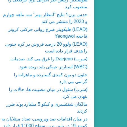
منصوب کرد
حدس بزن؟ نتایج "انتظار بهتر" سه ماهه چهارم
و 2023 را منتشر می کند
(LEAD) هلیکوپتر صرع روانی حرکتی کرونر
فاجعه Yeongwol
(LEAD) ولوو 20 درصد فروش در کره جنوبی
را هدف قرار داده است
(سرب) Daejeon را غرق می کند. صدمات
(WBC) استارتر عینکی باید برنده شود
جئون دو یون کمدی گسترده و ماهرانه را
گرامی می دارد
(سرب) سئول در میان مصیبت ها، حالات را
پنهان می کرد
مالکان شفتسبری و کپکو 5 میلیارد پوند ضرر
کردند
در میان اقدامات ضد ویروسی، تعداد مبتلایان به
کووید-19 در پایین ترین سطح 11000 قرار دارد