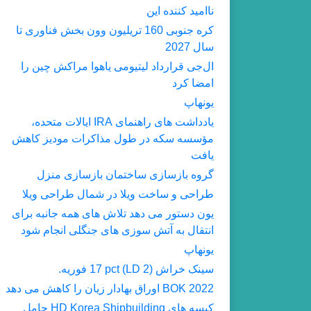
ناامید کننده این
کره جنوبی 160 تریلیون وون بخش فناوری تا
سال 2027
ال‌جی قرارداد لیتیومی یاهوا مراکش چین را
امضا کرد
یونهاپ
یادداشت های راهنمای IRA ایالات متحده،
مؤسسه سکه در طول مذاکرات مودیز کاهش
یافت
گروه بازسازی ساختمان بازسازی منزل
طراحی و ساخت ویلا در شمال طراحی ویلا
یون دستور می دهد تلاش های همه جانبه برای
انتقال به آتش سوزی های جنگلی انجام شود
یونهاپ
سینک خراش (LD 2) 17 pct فوریه.
2022 BOK اوراق بهادار زیان را کاهش می دهد
کیسه های HD Korea Shipbuilding حامل